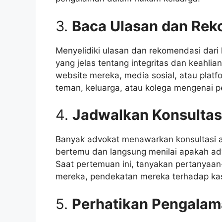
3.
Baca Ulasan dan Re
Menyelidiki ulasan dan rekomendasi dar
yang jelas tentang integritas dan keahl
website mereka, media sosial, atau platf
teman, keluarga, atau kolega mengenai 
4.
Jadwalkan Konsultas
Banyak advokat menawarkan konsultasi a
bertemu dan langsung menilai apakah ad
Saat pertemuan ini, tanyakan pertanyaa
mereka, pendekatan mereka terhadap kas
5.
Perhatikan Pengalam