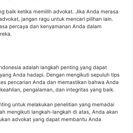
ang baik ketika memilih advokat. Jika Anda merasa
dvokat, jangan ragu untuk mencari pilihan lain.
rasa percaya dan kenyamanan Anda dalam
reka.
ndonesia adalah langkah penting yang dapat
yang Anda hadapi. Dengan mengikuti sepuluh tips
oses pencarian Anda dan memastikan bahwa Anda
eahlian, pengalaman, dan integritas yang baik.
enting untuk melakukan penelitian yang memadai
ah mengikuti langkah-langkah di atas, Anda akan
emukan advokat yang dapat membantu Anda