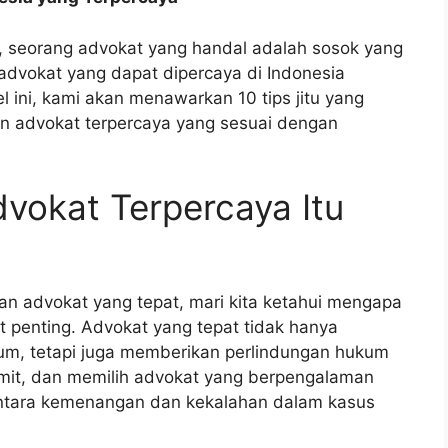
 seorang advokat yang handal adalah sosok yang
dvokat yang dapat dipercaya di Indonesia
 ini, kami akan menawarkan 10 tips jitu yang
advokat terpercaya yang sesuai dengan
vokat Terpercaya Itu
 advokat yang tepat, mari kita ketahui mengapa
t penting. Advokat yang tepat tidak hanya
, tetapi juga memberikan perlindungan hukum
umit, dan memilih advokat yang berpengalaman
antara kemenangan dan kekalahan dalam kasus