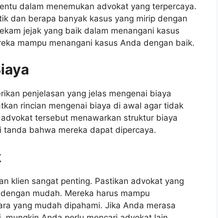
nentu dalam menemukan advokat yang terpercaya.
tik dan berapa banyak kasus yang mirip dengan
Rekam jejak yang baik dalam menangani kasus
ereka mampu menangani kasus Anda dengan baik.
iaya
ikan penjelasan yang jelas mengenai biaya
kan rincian mengenai biaya di awal agar tidak
a advokat tersebut menawarkan struktur biaya
adi tanda bahwa mereka dapat dipercaya.
k
an klien sangat penting. Pastikan advokat yang
gi dengan mudah. Mereka harus mampu
cara yang mudah dipahami. Jika Anda merasa
 mungkin Anda perlu mencari advokat lain.