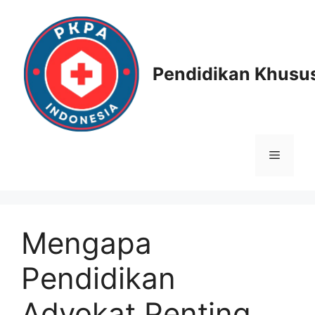
Skip
to
content
Pendidikan Khusus
Menu
Mengapa
Pendidikan
Advokat Penting