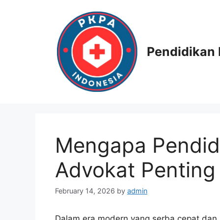
Skip
to
content
Pendidikan 
Mengapa Pendidi
Advokat Penting
February 14, 2026
by
admin
Dalam era modern yang serba cepat dan