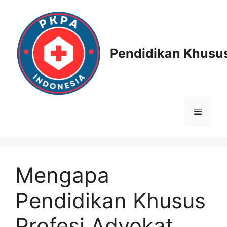
Skip
to
content
Pendidikan Khusus
Menu
Mengapa
Pendidikan Khusus
Profesi Advokat