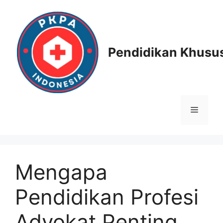
Skip
to
content
Pendidikan Khusus
Menu
Mengapa
Pendidikan Profesi
Advokat Penting