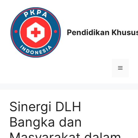
Skip
to
content
Pendidikan Khusus
Menu
Sinergi DLH
Bangka dan
Masyarakat dalam