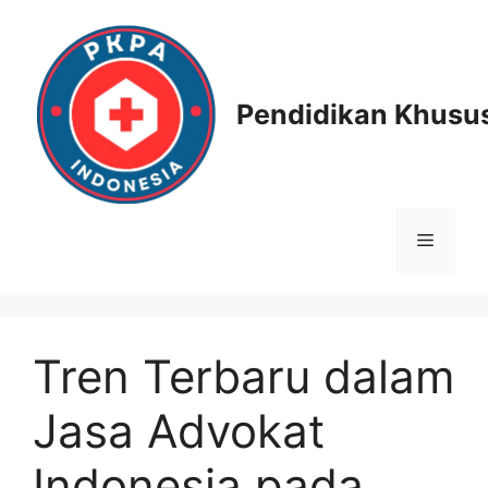
Skip
to
content
Pendidikan Khusus
Menu
Tren Terbaru dalam
Jasa Advokat
Indonesia pada