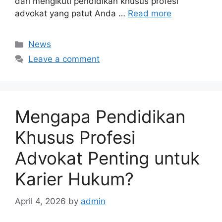
dari mengikuti pendidikan khusus profesi
advokat yang patut Anda …
Read more
Categories
News
Leave a comment
Mengapa Pendidikan
Khusus Profesi
Advokat Penting untuk
Karier Hukum?
April 4, 2026
by
admin